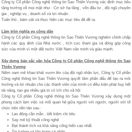
Công ty Cổ phần Công nghệ thông tin Sao Thiên Vương xác định mục tiêu
tăng trưởng về mọi mặt như : Cơ sở hạ tầng , vốn đầu tư , đội ngũ chuyên
gia , nghiệp vụ , doanh số và lợi nhuận .
Tuân thủ , bám sát và thực hiện các mục tiêu đã đề ra.
Làm tròn nghĩa vụ công dân
Công ty Cổ phần Công nghệ thông tin Sao Thiên Vương nghiêm chỉnh chấp
hành các quy định của Nhà nước , tích cực tham gia và đóng góp công
sức của mình vì một đất nước Việt Nam văn minh và giàu mạnh.
Xây dựng bản sắc văn hóa Công ty Cổ phần Công nghệ thông tin Sao
Thiên Vương
Niềm nam mê khao khát vươn lên của đội ngũ nhân lực, Công ty Cổ phần
Công nghệ thông tin Sao Thiên Vương quyết tâm phấn đấu để tạo ra môi
trường và lợi nhuận cho các thành viên của mình có điều kiện phát huy hết
tài năng, tạo gia nhiều giá trị có ích cho xã hội
Công ty Cổ phần Công nghệ thông tin Sao Thiên Vương xây dựng một
phong cách làm việc và mối quan hệ giữa người với người, người với tổ
chức trên nền tản sau :
Lao động cần mẫn , tiết kiệm chi tiêu
Say mê kỹ thuật công nghệ
Đạt thành tích và khả năng cống hiến cao nhất
Tin tưởng và tôn trọng cá nhân