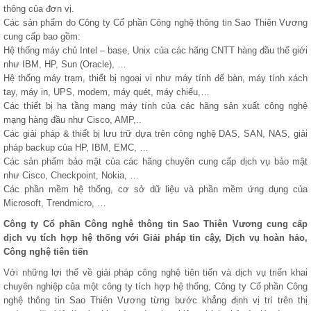
thông của đơn vị.
Các sản phẩm do Công ty Cổ phần Công nghệ thông tin Sao Thiên Vương
cung cấp bao gồm:
Hệ thống máy chủ Intel – base, Unix của các hãng CNTT hàng đầu thế giới
như IBM, HP, Sun (Oracle), …
Hệ thống máy trạm, thiết bị ngoại vi như máy tính để bàn, máy tính xách
tay, máy in, UPS, modem, máy quét, máy chiếu,…
Các thiết bị hạ tầng mạng máy tính của các hãng sản xuất công nghệ
mạng hàng đầu như Cisco, AMP,..
Các giải pháp & thiết bị lưu trữ dựa trên công nghệ DAS, SAN, NAS, giải
pháp backup của HP, IBM, EMC, …
Các sản phẩm bảo mật của các hãng chuyên cung cấp dịch vụ bảo mật
như Cisco, Checkpoint, Nokia, …
Các phần mềm hệ thống, cơ sở dữ liệu và phần mềm ứng dụng của
Microsoft, Trendmicro, …
Công ty Cổ phần Công nghê thông tin Sao Thiên Vương cung cấp
dịch vụ tích hợp hệ thống với Giải pháp tin cậy, Dịch vụ hoàn hảo,
Công nghệ tiên tiến
Với những lợi thế về giải pháp công nghệ tiên tiến và dịch vụ triển khai
chuyên nghiệp của một công ty tích hợp hệ thống, Công ty Cổ phần Công
nghệ thông tin Sao Thiên Vương từng bước khẳng định vị trí trên thị