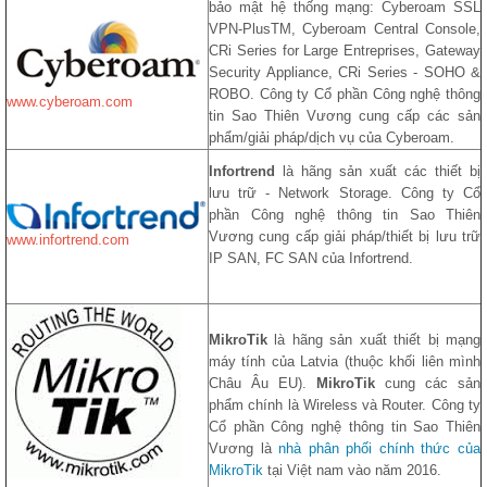
bảo mật hệ thống mạng: Cyberoam SSL
VPN-PlusTM, Cyberoam Central Console,
CRi Series for Large Entreprises, Gateway
Security Appliance, CRi Series - SOHO &
ROBO. Công ty Cổ phần Công nghệ thông
www.cyberoam.com
tin Sao Thiên Vương cung cấp các sản
phẩm/giải pháp/dịch vụ của Cyberoam.
Infortrend
là hãng sản xuất các thiết bị
lưu trữ - Network Storage. Công ty Cổ
phần Công nghệ thông tin Sao Thiên
Vương cung cấp giải pháp/thiết bị lưu trữ
www.infortrend.com
IP SAN, FC SAN của Infortrend.
MikroTik
là hãng sản xuất thiết bị mạng
máy tính của Latvia (thuộc khối liên mình
Châu Âu EU).
MikroTik
cung các sản
phẩm chính là Wireless và Router. Công ty
Cổ phần Công nghệ thông tin Sao Thiên
Vương là
nhà phân phối chính thức của
MikroTik
tại Việt nam vào năm 2016.