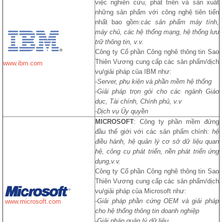
việc nghiên cứu, phát triển và sản xuất
những sản phẩm với công nghệ tiên tiến
nhất bao gồm:
các sản phẩm máy tính,
máy chủ, các hệ thống mạng, hệ thống lưu
trữ thông tin, v.v.
Công ty Cổ phần Công nghê thông tin Sao
Thiên Vương cung cấp các sản phẩm/dịch
www.ibm.com
vụ/giải pháp của IBM như:
-
Server, phụ kiện và phần mềm hệ thống
-
Giải pháp trọn gói cho các ngành Giáo
dục, Tài chính, Chính phủ, v.v
-
Dịch vụ Ủy quyền
MICROSOFT
: Công ty phần mềm đứng
đầu thế giới với các sản phẩm chính:
hệ
điều hành, hệ quản lý cơ sở dữ liệu quan
hệ, công cụ phát triển, nền phát triển ứng
dụng,v.v.
Công ty Cổ phần Công nghê thông tin Sao
Thiên Vương cung cấp các sản phẩm/dịch
vụ/giải pháp của Microsoft như:
-
Giải pháp phần cứng OEM và giải pháp
www.microsoft.com
cho hệ thống thông tin doanh nghiệp
-
Giải pháp quản lý dữ liệu