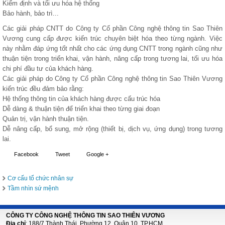
Kiểm định và tối ưu hóa hệ thống
Bảo hành, bảo trì...
Các giải pháp CNTT do Công ty Cổ phần Công nghệ thông tin Sao Thiên
Vương cung cấp được kiến trúc chuyên biệt hóa theo từng ngành. Việc
này nhằm đáp ứng tốt nhất cho các ứng dụng CNTT trong ngành cũng như
thuận tiện trong triển khai, vận hành, nâng cấp trong tương lai, tối ưu hóa
chi phí đầu tư của khách hàng.
Các giải pháp do Công ty Cổ phần Công nghệ thông tin Sao Thiên Vương
kiến trúc đều đảm bảo rằng:
Hệ thống thông tin của khách hàng được cấu trúc hóa
Dễ dàng & thuận tiện để triển khai theo từng giai đoạn
Quản trị, vận hành thuận tiện.
Dễ nâng cấp, bổ sung, mở rộng (thiết bị, dịch vụ, ứng dụng) trong tương
lai.
Facebook
Tweet
Google +
Cơ cấu tổ chức nhân sự
Tầm nhìn sứ mệnh
CÔNG TY CÔNG NGHỆ THÔNG TIN SAO THIÊN VƯƠNG
Địa chỉ
: 188/7 Thành Thái, Phường 12, Quận 10, TP.HCM