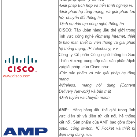
-
Giải pháp tích hợp và tiến trình nghiệp vụ
-
Giải pháp hạ tầng mạng, và giải pháp lưu
trữ, chuyển đổi thông tin
-
Dịch vụ đào tạo công nghệ thông tin
CISCO
: Tập đoàn hàng đầu thế giới trong
lĩnh vực công nghệ về:
mạng Internet, thiết
bị bảo mật, thiết bị viễn thông và giải pháp
hệ thống mạng, IP Telephony, v.v.
Công ty Cổ phần Công nghê thông tin Sao
Thiên Vương cung cấp các sản phẩm/dịch
vụ/giải pháp của Cisco như:
-
Các sản phẩm và các giải pháp hạ tầng
www.cisco.com
mạng
-
Wireless, mạng nội dung (Content
Delivery Network) và bảo mật
-
Định tuyến và chuyển mạch
AMP
: Hãng hàng đầu thế giới trong lĩnh
vực điện tử và điện tử kết nối, hệ thống
kết nối. Sản phẩm của AMP bao gồm
fiber-
optic, cổng switch, IC Pocket và thiết bị
điện ứng dụng, v.v.