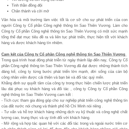
Tinh thần đồng đội
Chân thành và cởi mở
Văn hóa và môi trường làm việc tốt là cơ sỡ cho sự phát triển của con
người Công ty Cổ phần Công nghệ thông tin Sao Thiên Vương. Làm cho
Công ty Cổ phần Công nghệ thông tin Sao Thiên Vương có một sức mạnh
tổng thể đạt mục tiêu đề ra và liên tục phát triển, thực hiện tốt với khách
hàng và được khách hàng tín nhiệm.
Cam kết của Công ty Cổ phần Công nghệ thông tin Sao Thiên Vương
Trong quá trình hoạt động phát triễn từ ngày thành lập đến nay, Công ty Cổ
phần Công nghệ thông tin Sao Thiên Vương đã đạt được những thành tích
đáng kể, công ty từng bước phát triển lớn mạnh, đời sống của cán bộ
công nhân viên được cải thiện và bạn bè và đối tác quý mến.
Khằng định sự quyết tâm của công ty trong thực hiện chiến lược phát triển
lâu dài phục vụ khách hàng và đối tác , công ty Công ty Cổ phần Công
nghệ thông tin Sao Thiên Vương cam kết :
- Tích cực tham gia đóng góp cho sự nghiệp phát triển công nghệ thông tin
của đất nước nói chung và thành phố hồ Chí Minh nói riêng .
- Tư vấn và hỗ trợ khách hàng những dịch vụ kỹ thuật và công nghệ chất
lượng cao, trung thực và uy tính đối với khách hàng.
- Mở rộng và hợp tác quan hệ với các đối tác trong và ngoài nước trên cơ