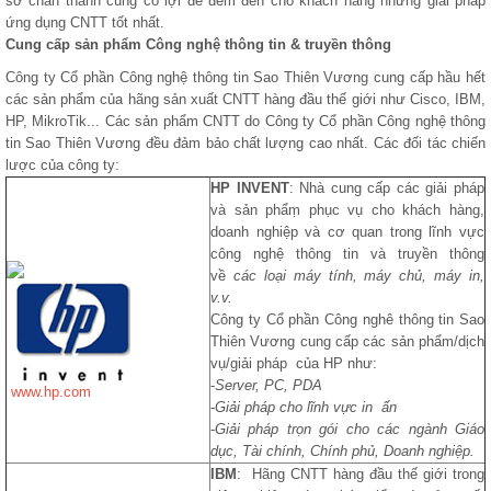
sở chân thành cùng có lợi để đem đến cho khách hàng những giải pháp
ứng dụng CNTT tốt nhất.
Cung cấp sản phẩm Công nghệ thông tin & truyền thông
Công ty Cổ phần Công nghệ thông tin Sao Thiên Vương cung cấp hầu hết
các sản phẩm của hãng sản xuất CNTT hàng đầu thế giới như Cisco, IBM,
HP, MikroTik... Các sản phẩm CNTT do Công ty Cổ phần Công nghệ thông
tin Sao Thiên Vương đều đảm bảo chất lượng cao nhất. Các đối tác chiến
lược của công ty:
HP INVENT
: Nhà cung cấp các giải pháp
và sản phẩṃ phục vụ cho khách hàng,
doanh nghiệp và cơ quan trong lĩnh vực
công nghệ thông tin và truyền thông
về
các loại máy tính, máy chủ, máy in,
v.v.
Công ty Cổ phần Công nghê thông tin Sao
Thiên Vương cung cấp các sản phẩm/dịch
vụ/giải pháp của HP như:
-
Server, PC, PDA
www.hp.com
-
Giải pháp cho lĩnh vực in ấn
-
Giải pháp trọn gói cho các ngành Giáo
dục, Tài chính, Chính phủ, Doanh nghiệp.
IBM
: Hãng CNTT hàng đầu thế giới trong