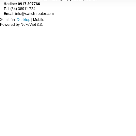
Hotline: 0917 397766
Tel
: (84) 38911 724
Email
: info@switch-router.com
Xem bản:
Desktop
| Mobile
Powered by NukeViet 3.3.