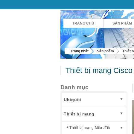
TRANG CHỦ
SẢN PHẨM
Trang nhất
Sản phẩm
Thiết 
Thiết bị mạng Cisco
Danh mục
▼
Ubiquiti
▼
Thiết bị mạng
Thiết bị mạng MikroTik
▼