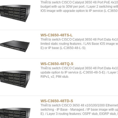
Thiết bị switch CISCO Catalyst 3650 48 Port PoE 4x
budget with up to 30W per port. / Layer 2 switching with
IOS image with upgrade option to IP service (L-C3650
WS-C3650-48TS-L
Thiết bị switch CISCO Catalyst 3650 48 Port Data 4x1
limited static routing features. / LAN Base IOS image 
E) or IP base (L-C3650-48-L-S).
WS-C3650-48TQ-S
Thiết bị switch CISCO Catalyst 3650 48 Port Data 4x10
update option to IP service (L-C3650-48-S-E). / Layer 
RIPv1, v2, PIM stub.
WS-C3650-48TD-S
Thiết bị switch CISCO 3650 48 x10/100/1000 Ethernet
switching - IP Base - Managed. / IP base image with u
E). / Layer 3 routing features: OSPF stub, EIGRP stub, 