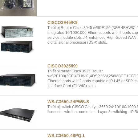
CISCO3945/K9
Thiết bị Router Cisco 3945 w/SPE150 (3GE 4EHWI
integrated 10/100/1000 Ethernet ports with 2 ports cap
service module slots. / 4 Enhanced High-Speed WAN 
digital signal processor (DSP) slots.
CISCO3925/K9
Thiết bị router Cisco 3925 Router
w/SPE100(3GE,4EHWIC,4DSP,2SM,256MBCF,1GBDRAM,I
Ethernet ports with 2 ports capable of RJ-45 or SFP 
Interface Card (EHWIC) slots.
WS-C3650-24PWS-S
Thiết bị switch CISCO Catalyst 3650 24*10/100/1000 
licenses - wireless controller - Layer 3 switching - I
WS-C3650-48PQ-L