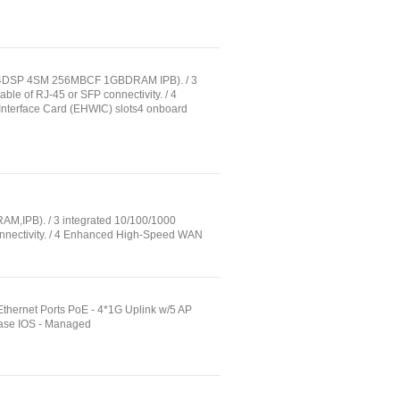
C 4DSP 4SM 256MBCF 1GBDRAM IPB). / 3
able of RJ-45 or SFP connectivity. / 4
Interface Card (EHWIC) slots4 onboard
PB). / 3 integrated 10/100/1000
connectivity. / 4 Enhanced High-Speed WAN
Ethernet Ports PoE - 4*1G Uplink w/5 AP
P Base IOS - Managed