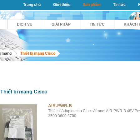
Trang chủ
Giới thiệu
Sản phẩm
Tin tức
DỊCH VỤ
GIẢI PHÁP
TIN TỨC
KHÁCH 
bị mạng
Thiết bị mạng Cisco
Thiết bị mạng Cisco
AIR-PWR-B
Thiết bị Adapter cho Cisco Aironet AIR-PWR-B 48V Po
3500 3600 3700.