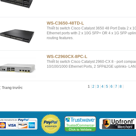
WS-C3650-48TD-L
Thiết bị switch Cisco Catalyst 3650 48 Port Data 2 x
Ethernet ports with 2 x 10G SFP+ OR 4 x 1G SFP uplinks
routing features.
WS-C2960CX-8PC-L
Thiết bị switch Cisco Catalyst 2960-CX 8 - port compa
10/100/1000 Ethernet Ports, 2 SFP&2GE uplinks- LA
1
2
3
4
5
6
7
8
Trang trước
phẩm
Tin tức
Liên hệ
Giải pháp
Khách hàng
D