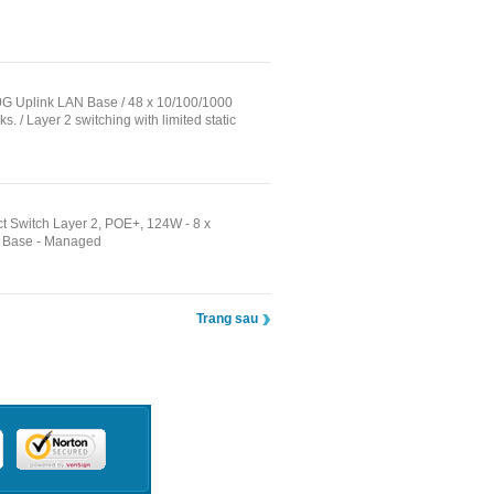
 10G Uplink LAN Base / 48 x 10/100/1000
. / Layer 2 switching with limited static
ct Switch Layer 2, POE+, 124W - 8 x
N Base - Managed
Trang sau
ịch Vụ