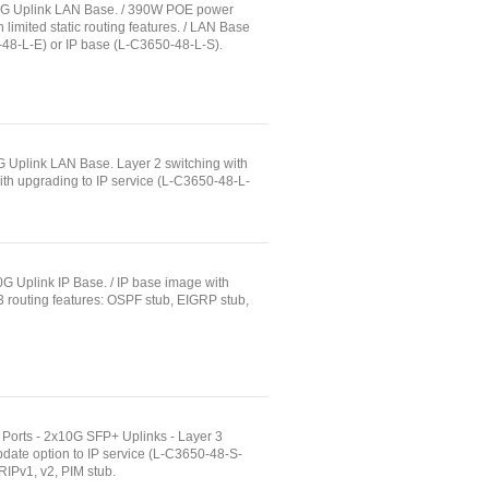
10G Uplink LAN Base. / 390W POE power
 limited static routing features. / LAN Base
-48-L-E) or IP base (L-C3650-48-L-S).
G Uplink LAN Base. Layer 2 switching with
with upgrading to IP service (L-C3650-48-L-
G Uplink IP Base. / IP base image with
3 routing features: OSPF stub, EIGRP stub,
 Ports - 2x10G SFP+ Uplinks - Layer 3
pdate option to IP service (L-C3650-48-S-
RIPv1, v2, PIM stub.