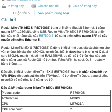
In trang này
Gửi cho bạn bè
Chia sẻ trang này
Cuộn tới
Sản phẩm cùng loại
Chi tiết
Router
MikroTik
hEX S
(
RB760iGS
) trang bị 5 cổng Gigabit Ethernet, 1 cổng
quang SFP 1.25Gbit/s, cổng USB. Router MikroTik hEX S RB760iGS là phiên
bản cập nhật nâng cấp của
RB750Gr3
, bổ sung thêm
cổng quang SFP
và
cấp
nguồn trên cổng Ethernet 5
.
Router MikroTik hEX S (RB760iGS) là dòng thiết bị nhỏ gọn, giá cả phù hợp cho
văn phòng, hộ gia đình (SOHO), tuy nhiên, thiết bị được trang bị chíp xử lý dual
core 880MHz mạnh mẻ, bộ nhớ RAM 256MB, do đó, có thể triển khai các tính
năng nâng cao mà RouterOS hỗ trợ như: IPSec VPN, hotspot, QoS – quản lý
băng thông, ….
Đặc biệt, thiết bị router MikroTik hEX S (RB760iGS) trang bị
phần cứng hỗ trợ
VPN IPSec
(through put lên đến 470Mbps), hỗ trợ MikroTik Dude, trang bị cổng
microSD để mở rộng khả năng lưu trữ.
Đặc tả kỹ thuật router MikroTik hEX s (RB760iGS)
:
Product code
RB760iGS
Architecture
MMIPS
CPU
MT7621A
CPU core count
2