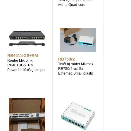
10xGigabit port router
single device to make
with a Quad-core
your life easier.
1.4Ghz CPU, 1GB RAM,
SFP+ 10Gbps cage,
dual band 2.4GHz /
5GHz 4x4 MIMO
802.11a/b/g/n/ac
wireless and desktop
case
RB4011iGS+RM
RB750r2
Router MikroTik
Thiết bị router Mikrotik
RB4011iGS+RM,
RB750r2 với 5x
Powerful 10xGigabit port
Ethernet, Small plastic
router with a Quad-core
case, 850MHz CPU,
1.4Ghz CPU, 1GB RAM,
64MB RAM, Most
SFP+ 10Gbps cage and
affordable MPLS router,
desktop case with rack
RouterOS L4. Là dòng
ears, IPsec hardware
router được thiết kế nhỏ
support.
gọn với 5 cổng ethernet,
phù hợp cho văn phòng
nhỏ hoặc gia đình
(SOHO) sử dụng làm
router gateway thay thế
cho router của nhà
mạng