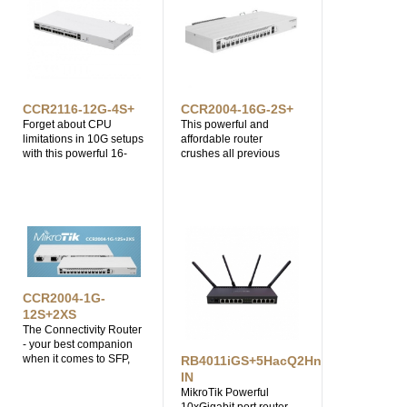
CCR2116-12G-4S+
CCR2004-16G-2S+
Forget about CPU
This powerful and
limitations in 10G setups
affordable router
with this powerful 16-
crushes all previous
core ARM CPU based
CCR models in single-
CCR. Double the
core performance. 16x
performance of our
Gigabit Ethernet ports,
previous 36- core CCR,
2x10G SFP+ cages,
6x faster BGP
active cooling and the
performance. Includes
best single-core
an M.2 PCIe slot.
performance per watt &
best overall
performance per watt
CCR2004-1G-
among all the CCR
devices.
12S+2XS
The Connectivity Router
- your best companion
when it comes to SFP,
RB4011iGS+5HacQ2HnD-
SFP+ and SFP28
IN
management! 1, 10 and
MikroTik Powerful
25 Gbps ports in a