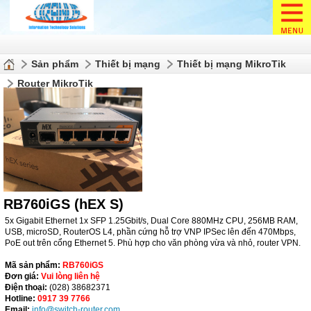
Sản phẩm
Thiết bị mạng
Thiết bị mạng MikroTik
Router MikroTik
RB760iGS (hEX S)
5x Gigabit Ethernet 1x SFP 1.25Gbit/s, Dual Core 880MHz CPU, 256MB RAM,
USB, microSD, RouterOS L4, phần cứng hỗ trợ VNP IPSec lên đến 470Mbps,
PoE out trên cổng Ethernet 5. Phù hợp cho văn phòng vừa và nhỏ, router VPN.
Mã sản phẩm:
RB760iGS
Đơn giá:
Vui lòng liên hệ
Điện thoại:
(028) 38682371
Hotline:
0917 39 7766
Email:
info@switch-router.com