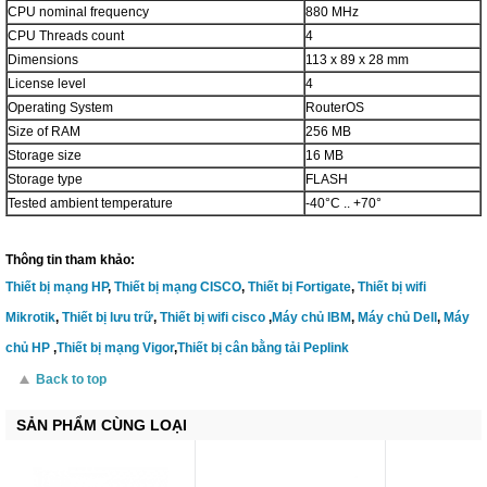
CPU nominal frequency
880 MHz
CPU Threads count
4
Dimensions
113 x 89 x 28 mm
License level
4
Operating System
RouterOS
Size of RAM
256 MB
Storage size
16 MB
Storage type
FLASH
Tested ambient temperature
-40°C .. +70°
Thông tin tham khảo:
Thiết bị mạng HP
,
Thiết bị mạng CISCO
,
Thiết bị Fortigate
,
Thiết bị wifi
Mikrotik
,
Thiết bị lưu trữ
,
Thiết bị wifi cisco
,
Máy chủ IBM
,
Máy chủ Dell
,
Máy
chủ HP
,
Thiết bị mạng Vigor
,
Thiết bị cân bằng tải Peplink
Back to top
SẢN PHẨM CÙNG LOẠI