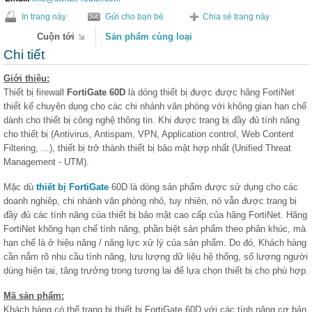
In trang này
Gửi cho bạn bè
Chia sẻ trang này
Cuộn tới
Sản phẩm cùng loại
Chi tiết
Giới thiệu:
Thiết bị firewall
FortiGate 60D
là dòng thiết bị được được hãng FortiNet
thiết kế chuyên dụng cho các chi nhánh văn phòng với không gian hạn chế
dành cho thiết bị công nghệ thông tin. Khi được trang bị đầy đủ tính năng
cho thiết bị (Antivirus, Antispam, VPN, Application control, Web Content
Filtering, ...), thiết bị trở thành thiết bị bảo mật hợp nhất (Unified Threat
Management - UTM).
Mặc dù
thiết bị FortiGate
60D là dòng sản phẩm được sử dụng cho các
doanh nghiêp, chi nhánh văn phòng nhỏ, tuy nhiên, nó vẫn được trang bị
đầy đủ các tính năng của thiết bị bảo mật cao cấp của hãng FortiNet. Hãng
FortiNet không hạn chế tính năng, phần biệt sản phẩm theo phân khúc, mà
hạn chế là ở hiệu năng / năng lực xử lý của sản phẩm. Do đó, Khách hàng
cần nắm rõ nhu cầu tính năng, lưu lượng dữ liệu hệ thống, số lượng người
dùng hiện tai, tăng trưởng trong tương lai để lựa chọn thiết bị cho phù hợp.
Mã sản phẩm:
Khách hàng có thể trang bị thiết bị FortiGate 60D với các tính năng cơ bản