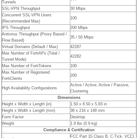
Tunnels
SSL-VPN Throughput
30 Mbps
Concurrent SSL-VPN Users
100
(Recommended Max)
IPS Throughput
200 Mbps
Antivirus Throughput (Proxy Based /
35 / 50 Mbps
Flow Based)
Virtual Domains (Default / Max)
42287
Max Number of FortiAPs (Total /
42282
Tunnel Mode)
Max Number of FortiTokens
100
Max Number of Registered
200
FortiClients
Active / Active, Active / Passive,
High Availability Configurations
Clustering
Dimensions
Height x Width x Length (in)
1.50 x 8.50 x 5.83 in
Height x Width x Length (mm)
38 x 216 x 148 mm
Form Factor
Desktop
Weight
1.9 lbs (0.9 kg)
Compliance & Certification
FCC Part 15 Class B, C-Tick, VCCI,