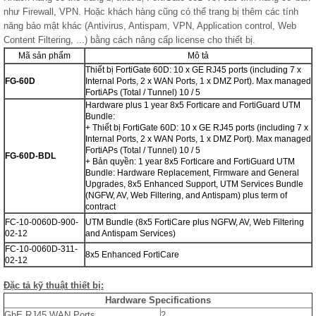
như Firewall, VPN. Hoặc khách hàng cũng có thể trang bị thêm các tính
năng bảo mật khác
(Antivirus, Antispam, VPN, Application control,
Web
Content Filtering, ...)
bằng cách nâng cấp license cho thiết bị.
Mã sản phẩm
Mô tả
Thiết bị FortiGate 60D: 10 x GE RJ45 ports (including 7 x
FG-60D
Internal Ports, 2 x WAN Ports, 1 x DMZ Port). Max managed
FortiAPs (Total / Tunnel) 10 / 5
Hardware plus 1 year 8x5 Forticare and FortiGuard UTM
Bundle:
+ Thiết bị FortiGate 60D: 10 x GE RJ45 ports (including 7 x
Internal Ports, 2 x WAN Ports, 1 x DMZ Port). Max managed
FortiAPs (Total / Tunnel) 10 / 5
FG-60D-BDL
+ Bản quyền: 1 year 8x5 Forticare and FortiGuard UTM
Bundle: Hardware Replacement, Firmware and General
Upgrades, 8x5 Enhanced Support, UTM Services Bundle
(NGFW, AV, Web Filtering, and Antispam) plus term of
contract
FC-10-0060D-900-
UTM Bundle (8x5 FortiCare plus NGFW, AV, Web Filtering
02-12
and Antispam Services)
FC-10-0060D-311-
8x5 Enhanced FortiCare
02-12
Đặc tả kỹ thuật thiết bị:
Hardware Specifications
GbE RJ45 WAN Ports
2