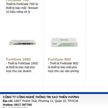
FortiGate 70D
filtering.
Thiết bị FortiGate 70D là
thiết bị bảo mật - firewall
có hiệu năng xử lý
tường lửa lên đến 3.5
Gbps, trang bị nhiều
giao tiếp Ethernet 1Gb.
Thiết bị phù hợp cho
doanh nghiệp vừa và
nhỏ, yêu cầu thiết bị bảo
mật mạnh mẻ, tính năng
bảo mật cao cấp, nhiều
giao tiếp mạng. - Chi tiết
mã sản phẩm xem bên
dưới.
FortiGate 100D
FortiGate 90D
- Thiết bị FortiGate 100D
- Thiết bị FortiGate 90D
là thiết bị bảo mật phù
là thiết bị bảo mật phù
hợp cho các doanh
hợp cho các văn phòng
nghiệp vừa và nhỏ, số
hoặc chi nhánh văn
lượng người dùng hệ
phòng với số lượng
thống từ 50 đến 150. -
người dùng từ 30 đến
Firewall Throughput:
50. - Firewall
2.5Gbps. - IPSec VPN
throughput: 3.5Gbps. -
Throughput (512 byte
IPSec VPN Throughput
CÔNG TY CÔNG NGHỆ THÔNG TIN SAO THIÊN VƯƠNG
packets): 450Mbps. -
(512 byte packets):
Địa chỉ
: 188/7 Thành Thái, Phường 12, Quận 10, TP.HCM
Concurrent SSL-VPN
1Gbps. - SSL-VPN
Hotline: 0917 397766
Users (Recommended
Throughput: 35Mbps. -