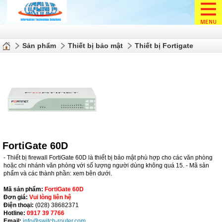
Sản phẩm
Thiết bị bảo mật
Thiết bị Fortigate
FortiGate 60D
- Thiết bị firewall FortiGate 60D là thiết bị bảo mật phù hợp cho các văn phòng
hoặc chi nhánh văn phòng với số lượng người dùng không quá 15. - Mã sản
phẩm và các thành phần: xem bên dưới.
Mã sản phẩm:
FortiGate 60D
Đơn giá:
Vui lòng liên hệ
Điện thoại:
(028) 38682371
Hotline:
0917 39 7766
Email:
info@switch-router.com