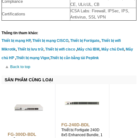
Compliance
CE, UL/cUL, CB
ICSA Labs: Firewall, IPSec, IPS,
Certifications
Antivirus, SSL VPN
Thông tin tham khảo:
Thiết bị mạng HP
,
Thiết bị mạng CISCO
,
Thiết bị Fortigate
,
Thiết bị wifi
Mikrotik
,
Thiết bị lưu trữ
,
Thiết bị wifi cisco
,
Máy chủ IBM
,
Máy chủ Dell
,
Máy
chủ HP
,
Thiết bị mạng Vigor
,
Thiết bị cân bằng tải Peplink
Back to top
SẢN PHẨM CÙNG LOẠI
FG-240D-BDL
Thiết bị Fortigate 240D
FG-300D-BDL
8x5 Enhanced Bundle, 1