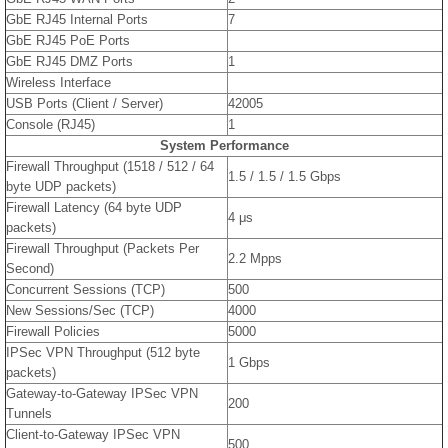
GbE RJ45 Internal Ports
7
GbE RJ45 PoE Ports
GbE RJ45 DMZ Ports
1
Wireless Interface
USB Ports (Client / Server)
42005
Console (RJ45)
1
System Performance
Firewall Throughput (1518 / 512 / 64
1.5 / 1.5 / 1.5 Gbps
byte UDP packets)
Firewall Latency (64 byte UDP
4 μs
packets)
Firewall Throughput (Packets Per
2.2 Mpps
Second)
Concurrent Sessions (TCP)
500
New Sessions/Sec (TCP)
4000
Firewall Policies
5000
IPSec VPN Throughput (512 byte
1 Gbps
packets)
Gateway-to-Gateway IPSec VPN
200
Tunnels
Client-to-Gateway IPSec VPN
500