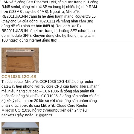
LAN và 5 cổng Fast Ethernet LAN, còn được trang bị 1 cổng
RJ45 serial, cổng microUSB và trang bị nhiều bộ nhớ RAM
hơn (128MB thay cho 64MB). Ngoài ra, MikroTik
RB2011UiAS-IN trang bị hệ điều hành mạng RouterOS L5
(thay cho L4 của dòng RB2011L) và màng hình cảm ứng
dùng để cấu hình cơ bản thiết bị. Router MikroTik
RB2011UiAS-IN còn được trang bị 1 cổng SFP (chưa bao
gồm module SFP). Khuyên dùng cho hệ thống mạng tầm
100 người dùng Internet đồng thời.
CCR1036-12G-4S
Thiết bị router MikroTik CCR1036-12G-4S là dòng router
gateway tiên phong, với 36 core CPU của hãng Tilera, mạnh
mẻ, hiệu năng cực cao – CCR1036 là dòng sản phẩm tốt
nhất của hãng MikroTik. CCR1036 là dòng sản phẩm có tốc
độ xử lý nhanh hơn 20 lần so với các dòng sản phẩm cùng
phân khúc trước đó của MikroTik, Cloud Core Router
Mikrotik CCR1036 hỗ trợ throughput lên đến 24 triệu
packets / giây, hoặc 16 gigabits