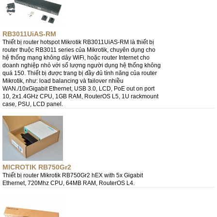
RB3011UiAS-RM
Thiết bị router hotspot Mikrotik RB3011UiAS-RM là thiết bị
router thuộc RB3011 series của Mikrotik, chuyên dụng cho
hệ thống mạng không dây WiFi, hoặc router Internet cho
doanh nghiệp nhỏ với số lượng người dụng hệ thống không
quá 150. Thiết bị được trang bị đầy đủ tính năng của router
Mikrotik, như: load balancing và failover nhiều
WAN./10xGigabit Ethernet, USB 3.0, LCD, PoE out on port
10, 2x1.4GHz CPU, 1GB RAM, RouterOS L5, 1U rackmount
case, PSU, LCD panel.
MICROTIK RB750Gr2
Thiết bị router Mikrotik RB750Gr2 hEX with 5x Gigabit
Ethernet, 720Mhz CPU, 64MB RAM, RouterOS L4.