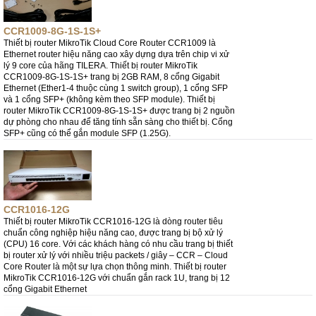
CCR1009-8G-1S-1S+
Thiết bị router MikroTik Cloud Core Router CCR1009 là
Ethernet router hiệu năng cao xây dựng dựa trên chip vi xử
lý 9 core của hãng TILERA. Thiết bị router MikroTik
CCR1009-8G-1S-1S+ trang bị 2GB RAM, 8 cổng Gigabit
Ethernet (Ether1-4 thuộc cùng 1 switch group), 1 cổng SFP
và 1 cổng SFP+ (không kèm theo SFP module). Thiết bị
router MikroTik CCR1009-8G-1S-1S+ được trang bị 2 nguồn
dự phòng cho nhau để tăng tính sẵn sàng cho thiết bị. Cổng
SFP+ cũng có thể gắn module SFP (1.25G).
CCR1016-12G
Thiết bị router MikroTik CCR1016-12G là dòng router tiêu
chuẩn công nghiệp hiệu năng cao, được trang bị bộ xử lý
(CPU) 16 core. Với các khách hàng có nhu cầu trang bị thiết
bị router xử lý với nhiều triệu packets / giây – CCR – Cloud
Core Router là một sự lựa chọn thông minh. Thiết bị router
MikroTik CCR1016-12G với chuẩn gắn rack 1U, trang bị 12
cổng Gigabit Ethernet