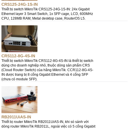
CRS125-24G-1S-IN
Thiết bị switch MikroTik CRS125-24G-1S-IN: 24x Gigabit
Ethernet layer 3 Smart Switch, 1x SFP cage, LCD, 600MHz
CPU, 128MB RAM, Metal desktop case, RouterOS L5.
CRS112-8G-4S-IN
Thiết bị switch MikroTik CRS112-8G-4S-IN là thiết bị switch
dùng cho doanh nghiệp nhỏ, thuộc dòng sản phẩm CRS
(Cloud Router Switch) của hãng MikroTik. CCR112-8G-4S-
IN được trang bị 8 cổng Gigabit Ethernet và 4 cổng SFP
(chưa có module SFP).
RB2011UiAS-IN
Thiết bị router MikroTik RB2011UiAS-IN, khi só sánh với
dòng router MikroTik RB2011L, ngoài việc có 5 cổng Gigabit